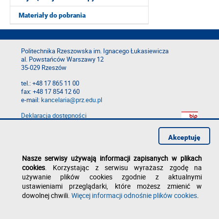
Materiały do pobrania
Politechnika Rzeszowska im. Ignacego Łukasiewicza
al. Powstańców Warszawy 12
35-029 Rzeszów
tel.: +48 17 865 11 00
fax: +48 17 854 12 60
e-mail:
kancelaria@prz.edu.pl
Deklaracja dostępności
Polityka prywatności
Zgłoś błąd na stronie
Akceptuję
Nasze serwisy używają informacji zapisanych w plikach
cookies
. Korzystając z serwisu wyrażasz zgodę na
używanie plików cookies zgodnie z aktualnymi
ustawieniami przeglądarki, które możesz zmienić w
dowolnej chwili.
Więcej informacji odnośnie plików cookies
.